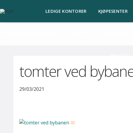
x
Lagre nettstedet på
LEDIGE KONTORER
KJØPESENTER
Lagre
startskjermen
EIENDOMSPORTEFØLJEN
NYHETER
PROSJEKTER
OM OSS
tomter ved byban
29/03/2021