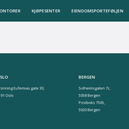
KONTORER
KJØPESENTER
EIENDOMSPORTEFØLJEN
SLO
BERGEN
ronning Eufemias gate 30,
Solheimsgaten 7c,
191 Oslo
5058 Bergen
Postboks 7505,
5020 Bergen