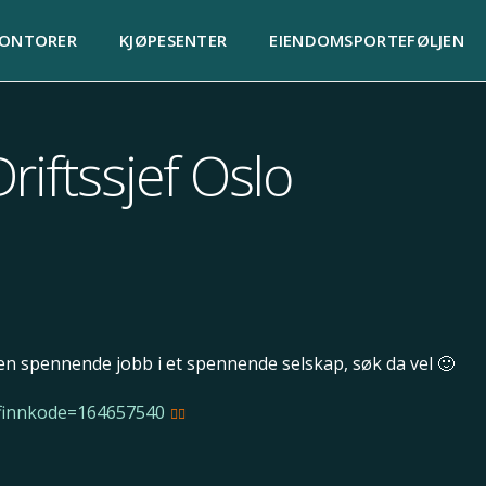
KONTORER
KJØPESENTER
EIENDOMSPORTEFØLJEN
Driftssjef Oslo
r en spennende jobb i et spennende selskap, søk da vel 🙂
l?finnkode=164657540