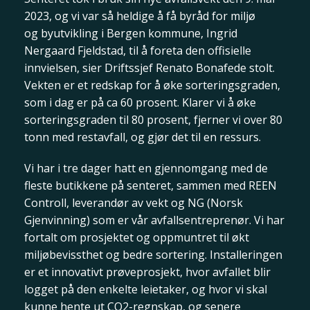
2023, og vi var så heldige å få byråd for miljø
og byutvikling i Bergen kommune, Ingrid
Nergaard Fjeldstad, til å foreta den offisielle
innvielsen, sier Driftssjef Renato Bonafede stolt.
Vekten er et redskap for å øke sorteringsgraden,
som i dag er på ca 60 prosent. Klarer vi å øke
sorteringsgraden til 80 prosent, fjerner vi over 80
tonn med restavfall, og gjør det til en ressurs.
Vi har i tre dager hatt en gjennomgang med de
fleste butikkene på senteret, sammen med REEN
Controll, leverandør av vekt og NG (Norsk
Gjenvinning) som er vår avfallsentreprenør. Vi har
fortalt om prosjektet og oppmuntret til økt
miljøbevissthet og bedre sortering. Installeringen
er et innovativt prøveprosjekt, hvor avfallet blir
logget på den enkelte leietaker, og hvor vi skal
kunne hente ut CO2-regnskap, og senere